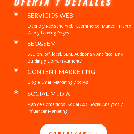
OFERTA Y DETALLES
\
SERVICIOS WEB
Diseño y Rediseño Web, Ecommerce, Mantenimiento
Web y Landing Pages.
\
SEO&SEM
SEO on, off, local, SEM, Auditoría y Analítica, Link
Building y Domain Authority.
\
CONTENT MARKETING
Blog e Email Marketing y copys.
\
SOCIAL MEDIA
Plan de Contenidos, Social Ads, Social Analytics y
Influencer Marketing
CONTÁCTAME